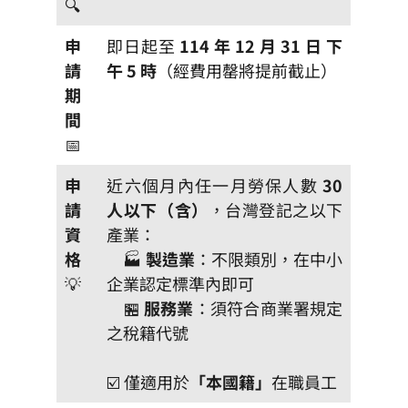
🔍
申
即日起至
114 年 12 月 31 日 下
請
午 5 時
（經費用罄將提前截止）
期
間
📅
申
近六個月內任一月勞保人數
30
請
人以下（含）
，台灣登記之以下
資
產業：
格
🏭
製造業
：不限類別，在中小
💡
企業認定標準內即可
🏪
服務業
：須符合商業署規定
之稅籍代號
☑️ 僅適用於
「本國籍」
在職員工