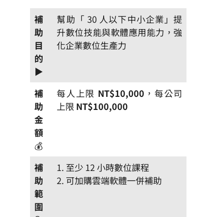
補
幫助「 30 人以下中小企業」提
助
升數位技能與軟體應用能力，強
目
化企業數位生產力
的
▶️
補
每人上限
NT$10,000
，每公司
助
上限
NT$100,000
金
額
💰
補
1. 至少 12 小時數位課程
助
2. 可加購雲端軟體一併補助
範
圍