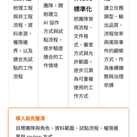
團隊，開
梳理工程
建立任務
標準化
始建立
與非工程
類型、輸
把團隊常
AI 協作
流程、資
出品質、
用流程、
方式與試
料來源、
流程效率
文件格
點流程，
權限邊
與風險事
式、審查
逐步驗證
界，以及
件的觀察
方式與允
適合的工
適合先試
方式，作
許範圍，
作情境
點的工作
為後續擴
逐步沉澱
流程
散與治理
為可重複
依據
使用的工
作方式
導入前先釐清
目標團隊與角色、資料範圍、試點流程、權限邊
界與 review 方式