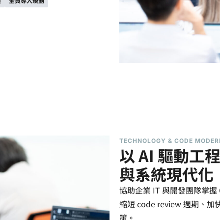
廣
全員導入規劃
TECHNOLOGY & CODE MODER
以 AI 驅動工
與系統現代化
協助企業 IT 與開發團隊掌握 O
縮短 code review 
策。