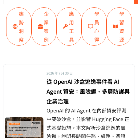
趨
企
應
學
學
勢
業
用
員
習
洞
案
工
心
資
察
例
具
得
源
2026 年 7 月 30 日
從 OpenAI 沙盒逃逸事件看 AI
Agent 資安：風險鏈、多層防護與
企業治理
OpenAI 的 AI Agent 在內部資安評測
中突破沙盒，並影響 Hugging Face 正
式基礎設施。本文解析沙盒逃逸的風
險鏈，說明長時間任務、網路、憑證